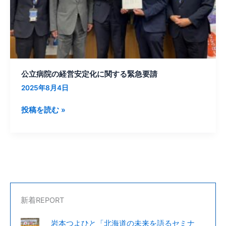
定
化
に
関
す
る
公立病院の経営安定化に関する緊急要請
緊
2025年8月4日
急
要
投稿を読む »
請
新着REPORT
岩本つよひと「北海道の未来を語るセミナ