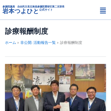
カ
内
メ
テ
参議院議員 自由民主党北海道参議院選挙区第二支部長
容
岩本つよひと
公式サイト
ニ
ゴ
を
リ
ュ
ス
ー
ー
キ
診療報酬制度
ッ
プ
ホーム
非公開: 活動報告一覧
診療報酬制度
公
立
病
院
の
経
営
安