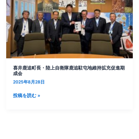
長・
陸
上
自
衛
隊
鹿
追
駐
喜井鹿追町長・陸上自衛隊鹿追駐屯地維持拡充促進期
屯
成会
地
2025年8月28日
維
持
投稿を読む »
拡
充
促
進
期
成