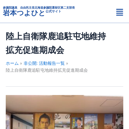
カ
内
メ
テ
参議院議員 自由民主党北海道参議院選挙区第二支部長
容
岩本つよひと
公式サイト
ニ
ゴ
を
リ
ュ
ス
ー
ー
キ
陸上自衛隊鹿追駐屯地維持
ッ
プ
拡充促進期成会
ホーム
非公開: 活動報告一覧
陸上自衛隊鹿追駐屯地維持拡充促進期成会
喜
井
鹿
追
町