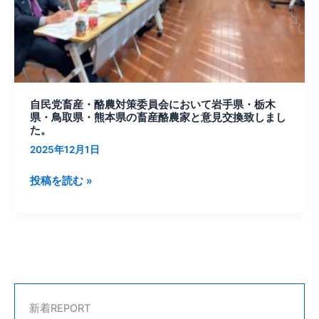
策
委
員
会
に
お
自民党畜産・酪農対策委員会において岩手県・栃木
い
県・鳥取県・熊本県の畜産酪農家と意見交換致しまし
て
た。
岩
2025年12月1日
手
県・
投稿を読む »
栃
木
県・
鳥
取
県・
熊
新着REPORT
本