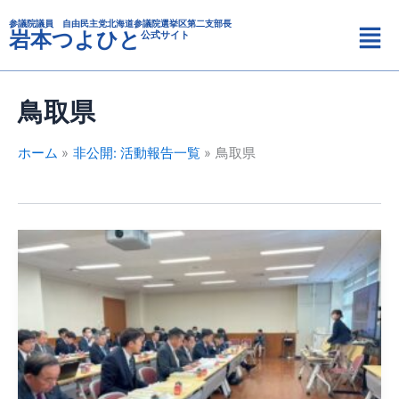
カ
内
メ
テ
参議院議員 自由民主党北海道参議院選挙区第二支部長
容
岩本つよひと
公式サイト
ニ
ゴ
を
リ
ュ
ス
ー
ー
キ
鳥取県
ッ
プ
ホーム
非公開: 活動報告一覧
鳥取県
自
民
党
畜
産・
酪
農
対