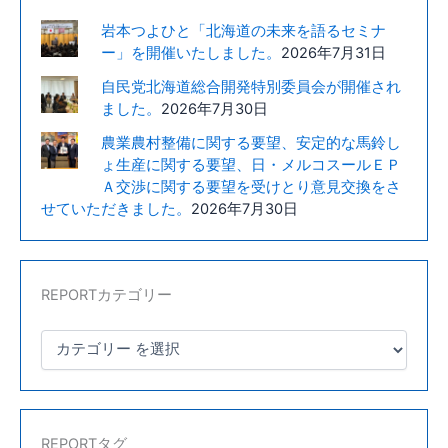
県
岩本つよひと「北海道の未来を語るセミナ
の
ー」を開催いたしました。
2026年7月31日
畜
自民党北海道総合開発特別委員会が開催され
産
ました。
2026年7月30日
酪
農
農業農村整備に関する要望、安定的な馬鈴し
ょ生産に関する要望、日・メルコスールＥＰ
家
Ａ交渉に関する要望を受けとり意見交換をさ
と
せていただきました。
2026年7月30日
意
見
交
換
REPORTカテゴリー
致
し
ま
し
た。
REPORTタグ